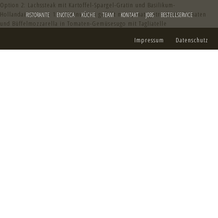
Option 2: Lachssteak mit Kartoffel-Spargel-Gratin und Basilikum-
HollandaiseOption 1: Kalbsinvoltini gefüllt mit Spinat, getrocknete Tomaten
RISTORANTE
ENOTECA
KÜCHE
TEAM
KONTAKT
JOBS
BESTELLSERVICE
und Büffelmozzarella in Tomaten-Gemüsesugo mit Tagliatelle
Impressum
Datenschutz