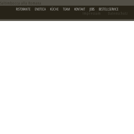
Saltimbocca alla Romana
RISTORANTE
ENOTECA
KÜCHE
TEAM
KONTAKT
JOBS
BESTELLSERVICE
Impressum
Datenschutz